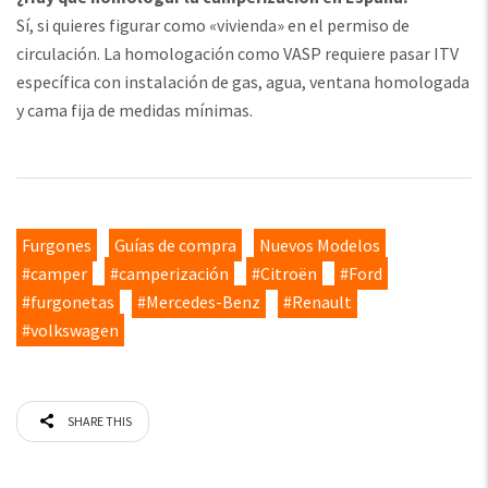
Sí, si quieres figurar como «vivienda» en el permiso de
circulación. La homologación como VASP requiere pasar ITV
específica con instalación de gas, agua, ventana homologada
y cama fija de medidas mínimas.
Furgones
Guías de compra
Nuevos Modelos
#camper
#camperización
#Citroën
#Ford
#furgonetas
#Mercedes-Benz
#Renault
#volkswagen
SHARE THIS