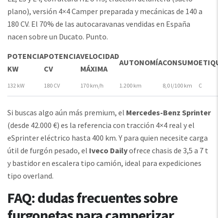
plano), versión 4×4 Camper preparada y mecánicas de 140 a
180 CV. El 70% de las autocaravanas vendidas en España
nacen sobre un Ducato. Punto.
POTENCIA
POTENCIA
VELOCIDAD
AUTONOMÍA
CONSUMO
ETIQ
KW
CV
MÁXIMA
132 kW
180 CV
170 km/h
1.200 km
8,0 l/100 km
C
Si buscas algo aún más premium, el
Mercedes-Benz Sprinter
(desde 42.000 €) es la referencia con tracción 4×4 real y el
eSprinter eléctrico hasta 400 km. Y para quien necesite carga
útil de furgón pesado, el
Iveco Daily
ofrece chasis de 3,5 a 7 t
y bastidor en escalera tipo camión, ideal para expediciones
tipo overland.
FAQ: dudas frecuentes sobre
furgonetas para camperizar