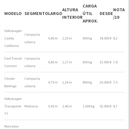
CARGA
ALTURA
NOTA
MODELO
SEGMENTO
LARGO
ÚTIL
DESDE
INTERIOR
/10
APROX.
Volkswagen
Compacta
Caddy
4,85 m
1,25 m
600 kg
38.000 €
8,2
urbana
California
Ford Transit
Compacta
4,85 m
1,27 m
850 kg
32.000 €
7,8
Connect
urbana
Citroën
Compacta
4,75 m
1,24 m
800 kg
26.000 €
7,5
Berlingo
urbana
Volkswagen
Transporter
Mediana
5,45 m
1,40 m
1.000 kg
52.000 €
8,7
T7
Mercedes-