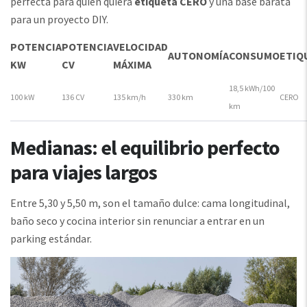
perfecta para quien quiera
etiqueta CERO
y una base barata
para un proyecto DIY.
POTENCIA
POTENCIA
VELOCIDAD
AUTONOMÍA
CONSUMO
ETIQ
KW
CV
MÁXIMA
18,5 kWh/100
100 kW
136 CV
135 km/h
330 km
CERO
km
Medianas: el equilibrio perfecto
para viajes largos
Entre 5,30 y 5,50 m, son el tamaño dulce: cama longitudinal,
baño seco y cocina interior sin renunciar a entrar en un
parking estándar.