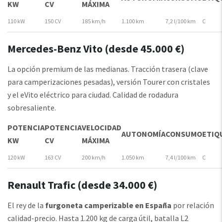
KW
CV
MÁXIMA
110 kW
150 CV
185 km/h
1.100 km
7,2 l/100 km
C
Mercedes-Benz Vito (desde 45.000 €)
La opción premium de las medianas. Tracción trasera (clave
para camperizaciones pesadas), versión Tourer con cristales
y el eVito eléctrico para ciudad. Calidad de rodadura
sobresaliente.
POTENCIA
POTENCIA
VELOCIDAD
AUTONOMÍA
CONSUMO
ETIQ
KW
CV
MÁXIMA
120 kW
163 CV
200 km/h
1.050 km
7,4 l/100 km
C
Renault Trafic (desde 34.000 €)
El rey de la
furgoneta camperizable en España
por relación
calidad-precio. Hasta 1.200 kg de carga útil, batalla L2