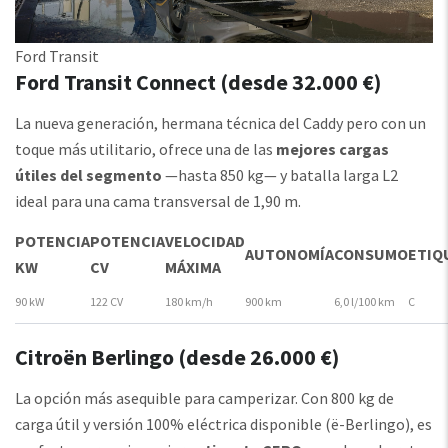
Ford Transit
Ford Transit Connect (desde 32.000 €)
La nueva generación, hermana técnica del Caddy pero con un
toque más utilitario, ofrece una de las
mejores cargas
útiles del segmento
—hasta 850 kg— y batalla larga L2
ideal para una cama transversal de 1,90 m.
POTENCIA
POTENCIA
VELOCIDAD
AUTONOMÍA
CONSUMO
ETIQ
KW
CV
MÁXIMA
90 kW
122 CV
180 km/h
900 km
6,0 l/100 km
C
Citroën Berlingo (desde 26.000 €)
La opción más asequible para camperizar. Con 800 kg de
carga útil y versión 100% eléctrica disponible (ë-Berlingo), es