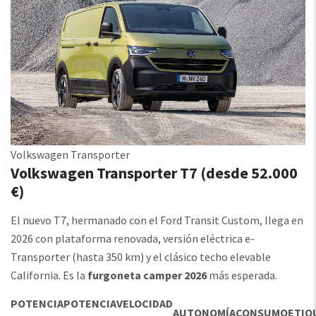
Volkswagen Transporter
Volkswagen Transporter T7 (desde 52.000
€)
El nuevo T7, hermanado con el Ford Transit Custom, llega en
2026 con plataforma renovada, versión eléctrica e-
Transporter (hasta 350 km) y el clásico techo elevable
California. Es la
furgoneta camper 2026
más esperada.
POTENCIA
POTENCIA
VELOCIDAD
AUTONOMÍA
CONSUMO
ETIQ