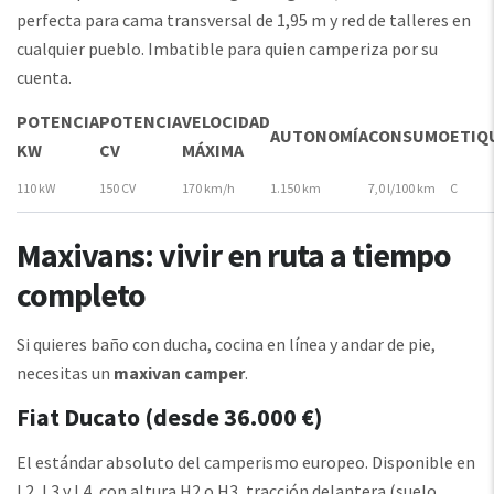
perfecta para cama transversal de 1,95 m y red de talleres en
cualquier pueblo. Imbatible para quien camperiza por su
cuenta.
POTENCIA
POTENCIA
VELOCIDAD
AUTONOMÍA
CONSUMO
ETIQ
KW
CV
MÁXIMA
110 kW
150 CV
170 km/h
1.150 km
7,0 l/100 km
C
Maxivans: vivir en ruta a tiempo
completo
Si quieres baño con ducha, cocina en línea y andar de pie,
necesitas un
maxivan camper
.
Fiat Ducato (desde 36.000 €)
El estándar absoluto del camperismo europeo. Disponible en
L2, L3 y L4, con altura H2 o H3, tracción delantera (suelo