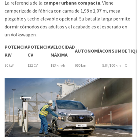
La referencia de la
camper urbana compacta
. Viene
camperizada de fábrica con cama de 1,98 x 1,07 m, mesa
plegable y techo elevable opcional. Su batalla larga permite
dormir cómodos dos adultos y el acabado es el esperado en
un Volkswagen.
POTENCIA
POTENCIA
VELOCIDAD
AUTONOMÍA
CONSUMO
ETIQ
KW
CV
MÁXIMA
90 kW
122 CV
183 km/h
950 km
5,8 l/100 km
C