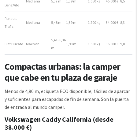
Mediana
5,37 m
1,39 m
1.050 kg
45.000 €
8,5
Benz Vito
Renault
Mediana
5,48 m
1,39 m
1.200 kg
34.000 €
8,3
Trafic
5,41–6,36
Fiat Ducato
Maxivan
1,90 m
1.500 kg
36.000 €
9,0
m
Compactas urbanas: la camper
que cabe en tu plaza de garaje
Menos de 4,90 m, etiqueta ECO disponible, fáciles de aparcar
y suficientes para escapadas de fin de semana. Son la puerta
de entrada al mundo camper.
Volkswagen Caddy California (desde
38.000 €)