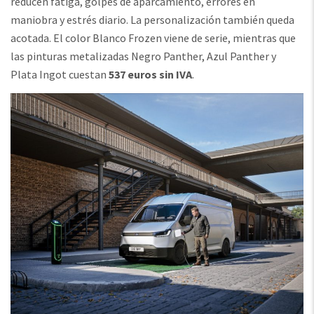
reducen fatiga, golpes de aparcamiento, errores en
maniobra y estrés diario. La personalización también queda
acotada. El color Blanco Frozen viene de serie, mientras que
las pinturas metalizadas Negro Panther, Azul Panther y
Plata Ingot cuestan
537 euros sin IVA
.