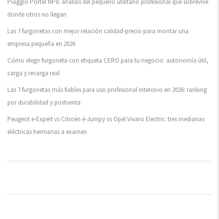
Piaggio Porter NP6: análisis del pequeño utilitario profesional que sobrevive
donde otros no llegan
Las 7 furgonetas con mejor relación calidad-precio para montar una
empresa pequeña en 2026
Cómo elegir furgoneta con etiqueta CERO para tu negocio: autonomía útil,
carga y recarga real
Las 7 furgonetas más fiables para uso profesional intensivo en 2026: ranking
por durabilidad y postventa
Peugeot e-Expert vs Citroën ë-Jumpy vs Opel Vivaro Electric: tres medianas
eléctricas hermanas a examen