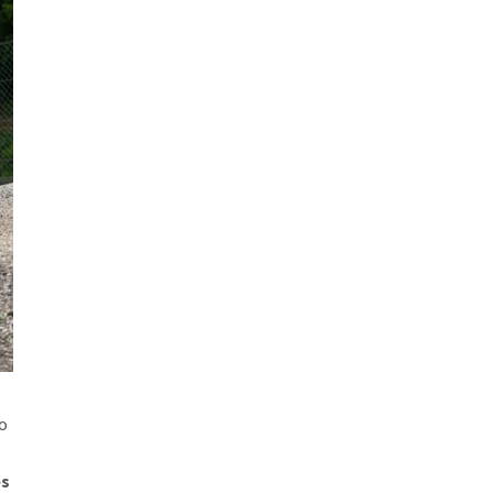
lo
es