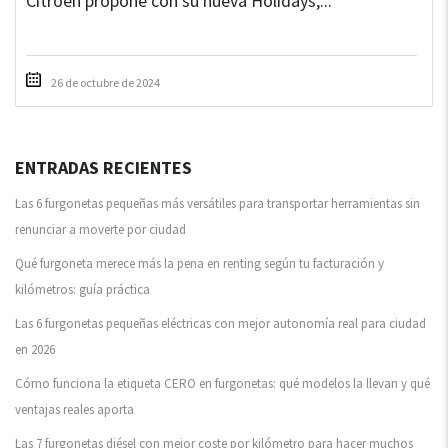
Citroën propone con su nueva Holidays,...
26 de octubre de 2024
ENTRADAS RECIENTES
Las 6 furgonetas pequeñas más versátiles para transportar herramientas sin
renunciar a moverte por ciudad
Qué furgoneta merece más la pena en renting según tu facturación y
kilómetros: guía práctica
Las 6 furgonetas pequeñas eléctricas con mejor autonomía real para ciudad
en 2026
Cómo funciona la etiqueta CERO en furgonetas: qué modelos la llevan y qué
ventajas reales aporta
Las 7 furgonetas diésel con mejor coste por kilómetro para hacer muchos