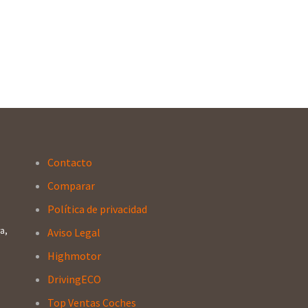
Contacto
Comparar
Política de privacidad
a,
Aviso Legal
Highmotor
DrivingECO
Top Ventas Coches